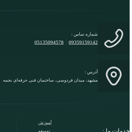
شماره تماس :
05135094578
09359159142
آدرس :
مشهد، میدان فردوسی، ساختمان فنی حرفه‌ای نجمه
آموزش
خدمات ما :
توسعه