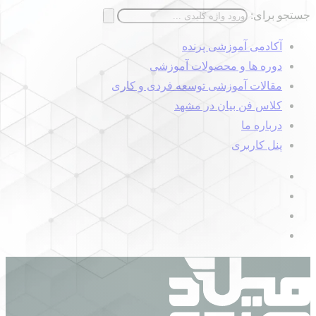
جستجو برای:
آکادمی آموزشی پرنده
دوره ها و محصولات آموزشی
مقالات آموزشی توسعه فردی و کاری
کلاس فن بیان در مشهد
درباره ما
پنل کاربری