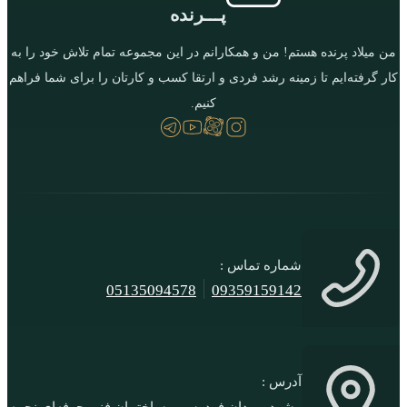
پـــرنده
من میلاد پرنده هستم! من و همکارانم در این مجموعه تمام تلاش خود را به
کار گرفته‌ایم تا زمینه رشد فردی و ارتقا کسب و کارتان را برای شما فراهم
کنیم.
شماره تماس :
05135094578
09359159142
آدرس :
مشهد، میدان فردوسی، ساختمان فنی حرفه‌ای نجمه