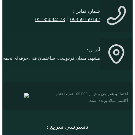
شماره تماس :
05135094578
09359159142
آدرس :
مشهد، میدان فردوسی، ساختمان فنی حرفه‌ای نجمه
اعتماد و همراهی بیش از 100,000 نفر ، اعتبار
آکادمی میلاد پرنده است.
دسترسی سریع :