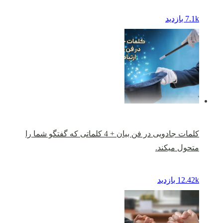
7.1k بازدید
کلمات جادویی در فن بیان + 4 کلماتی که گفتگو شما را
متحول میکند.
12.42k بازدید