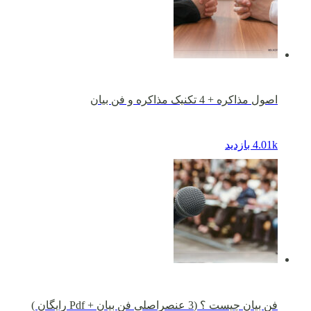
اصول مذاکره + 4 تکنیک مذاکره و فن بیان
4.01k بازدید
فن بیان چیست ؟ (3 عنصراصلی فن بیان + Pdf رایگان )