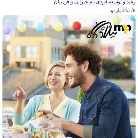
رشد و توسعه فردی
،
سخنرانی و فن بیان
24.37k بازدید