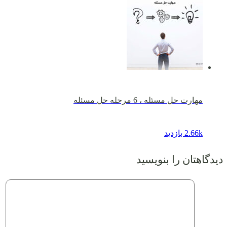
مهارت حل مسئله ، 6 مرحله حل مسئله
2.66k بازدید
دیدگاهتان را بنویسید