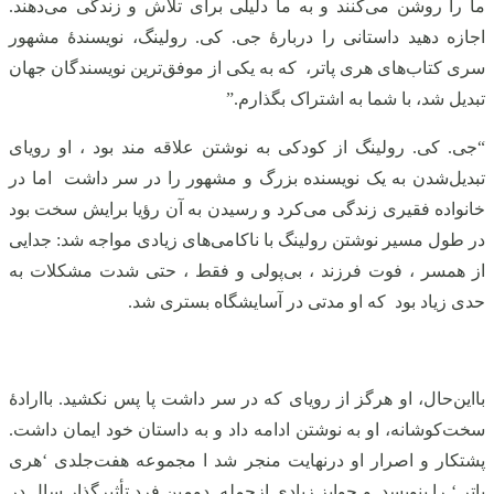
ما را روشن می‌کنند و به ما دلیلی برای تلاش و زندگی می‌دهند.
اجازه دهید داستانی را دربارهٔ جی. کی. رولینگ، نویسندهٔ مشهور
سری کتاب‌های هری پاتر، که به یکی از موفق‌ترین نویسندگان جهان
تبدیل شد، با شما به اشتراک بگذارم.”
“جی. کی. رولینگ از کودکی به نوشتن علاقه مند بود ، او رویای
تبدیل‌شدن به یک نویسنده بزرگ و مشهور را در سر داشت اما در
خانواده فقیری زندگی می‌کرد و رسیدن به آن رؤیا برایش سخت بود
در طول مسیر نوشتن رولینگ با ناکامی‌های زیادی مواجه شد: جدایی
از همسر ، فوت فرزند ، بی‌پولی و فقط ، حتی شدت مشکلات به
حدی زیاد بود که او مدتی در آسایشگاه بستری شد.
بااین‌حال، او هرگز از رویای که در سر داشت پا پس نکشید. باارادهٔ
سخت‌کوشانه، او به نوشتن ادامه داد و به داستان خود ایمان داشت.
پشتکار و اصرار او درنهایت منجر شد ا مجموعه هفت‌جلدی ‘هری
پاتر ‘ را بنویسد و جوایز زیادی ازجمله دومین فرد تأثیرگذار سال در