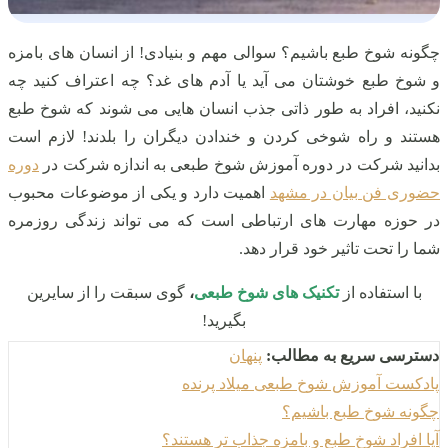
چگونه شوخ طبع باشیم؟ سوالی مهم و بنیادی! از انسان های بامزه
و شوخ طبع خوشتان می آید یا آدم های غد؟ چه اعتراف کنید چه
نکنید، افراد به طور ذاتی جذب انسان هایی می شوند که شوخ طبع
هستند و راه شوخی کردن و خندادن دیگران را بلدند! لازم است
بدانید شرکت
در دوره
آموزش شوخ طبعی به اندازه شرکت در
دوره
حضوری فن بیان در مشهد
اهمیت دارد و یکی از موضوعات محبوب
در حوزه مهارت های ارتباطی است که می تواند زندگی روزمره
شما را تحت تاثیر خود قرار دهد.
با استفاده از
تکنیک های شوخ طبعی
،
گوی سبقت را از سایرین
بگیرید!
دسترسی سریع به مطالب:
پنهان
پادکست آموزش شوخ طبعی میلاد پرنده
چگونه شوخ طبع باشیم؟
آیا افراد شوخ طبع و بامزه جذاب تر هستند؟